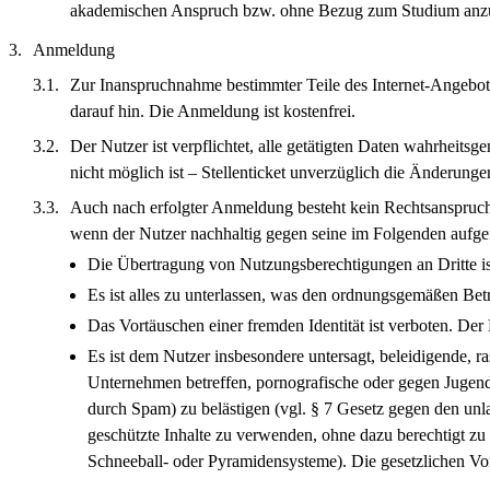
akademischen Anspruch bzw. ohne Bezug zum Studium anzub
Anmeldung
Zur Inanspruchnahme bestimmter Teile des Internet-Angebots
darauf hin. Die Anmeldung ist kostenfrei.
Der Nutzer ist verpflichtet, alle getätigten Daten wahrheits
nicht möglich ist – Stellenticket unverzüglich die Änderunge
Auch nach erfolgter Anmeldung besteht kein Rechtsanspruch a
wenn der Nutzer nachhaltig gegen seine im Folgenden aufgef
Die Übertragung von Nutzungsberechtigungen an Dritte is
Es ist alles zu unterlassen, was den ordnungsgemäßen Bet
Das Vortäuschen einer fremden Identität ist verboten. Der
Es ist dem Nutzer insbesondere untersagt, beleidigende, 
Unternehmen betreffen, pornografische oder gegen Jugend
durch Spam) zu belästigen (vgl. § 7 Gesetz gegen den un
geschützte Inhalte zu verwenden, ohne dazu berechtigt z
Schneeball- oder Pyramidensysteme). Die gesetzlichen Vo