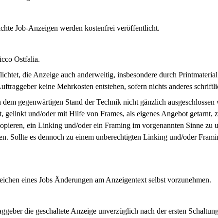
ichte Job-Anzeigen werden kostenfrei veröffentlicht.
icco Ostfalia.
flichtet, die Anzeige auch anderweitig, insbesondere durch Printmaterial
ftraggeber keine Mehrkosten entstehen, sofern nichts anderes schriftli
 dem gegenwärtigen Stand der Technik nicht gänzlich ausgeschlossen we
, gelinkt und/oder mit Hilfe von Frames, als eigenes Angebot getarnt,
ieren, ein Linking und/oder ein Framing im vorgenannten Sinne zu unter
en. Sollte es dennoch zu einem unberechtigten Linking und/oder Frami
reichen eines Jobs Änderungen am Anzeigentext selbst vorzunehmen.
raggeber die geschaltete Anzeige unverzüglich nach der ersten Schaltu