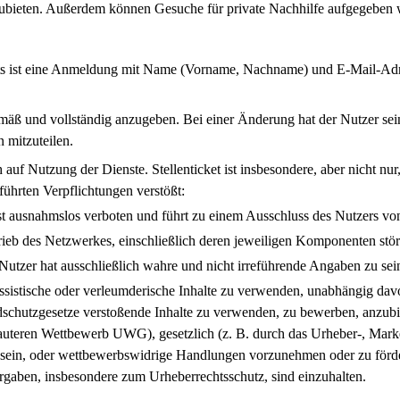
ieten. Außerdem können Gesuche für private Nachhilfe aufgegeben 
 ist eine Anmeldung mit Name (Vorname, Nachname) und E-Mail-Adresse 
gemäß und vollständig anzugeben. Bei einer Änderung hat der Nutzer sei
n mitzuteilen.
uf Nutzung der Dienste. Stellenticket ist insbesondere, aber nicht nu
ührten Verpflichtungen verstößt:
t ausnahmslos verboten und führt zu einem Ausschluss des Nutzers vo
rieb des Netzwerkes, einschließlich deren jeweiligen Komponenten stör
 Nutzer hat ausschließlich wahre und nicht irreführende Angaben zu se
rassistische oder verleumderische Inhalte zu verwenden, unabhängig dav
schutzgesetze verstoßende Inhalte zu verwenden, zu bewerben, anzubie
lauteren Wettbewerb UWG), gesetzlich (z. B. durch das Urheber-, Mar
u sein, oder wettbewerbswidrige Handlungen vorzunehmen oder zu förde
rgaben, insbesondere zum Urheberrechtsschutz, sind einzuhalten.