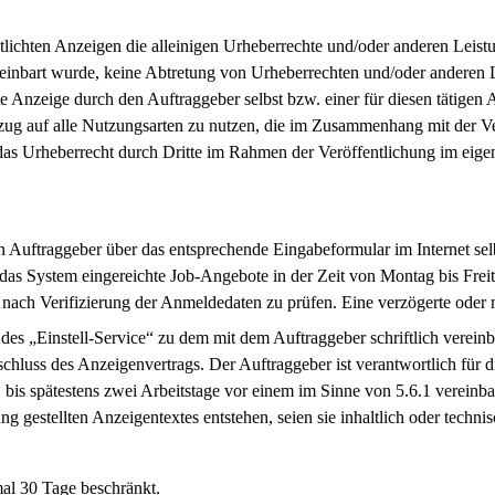
ntlichten Anzeigen die alleinigen Urheberrechte und/oder anderen Leist
vereinbart wurde, keine Abtretung von Urheberrechten und/oder anderen 
 Anzeige durch den Auftraggeber selbst bzw. einer für diesen tätigen A
ezug auf alle Nutzungsarten zu nutzen, die im Zusammenhang mit der V
in das Urheberrecht durch Dritte im Rahmen der Veröffentlichung im ei
en Auftraggeber über das entsprechende Eingabeformular im Internet se
r das System eingereichte Job-Angebote in der Zeit von Montag bis Fre
nach Verifizierung der Anmeldedaten zu prüfen. Eine verzögerte oder 
es „Einstell-Service“ zu dem mit dem Auftraggeber schriftlich vereinba
chluss des Anzeigenvertrags. Der Auftraggeber ist verantwortlich für d
, bis spätestens zwei Arbeitstage vor einem im Sinne von 5.6.1 vereinb
g gestellten Anzeigentextes entstehen, seien sie inhaltlich oder technis
mal 30 Tage beschränkt.