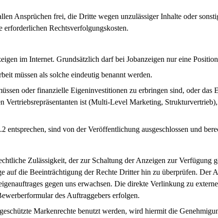
allen Ansprüchen frei, die Dritte wegen unzulässiger Inhalte oder sonst
e erforderlichen Rechtsverfolgungskosten.
igen im Internet. Grundsätzlich darf bei Jobanzeigen nur eine Posit
arbeit müssen als solche eindeutig benannt werden.
müssen oder finanzielle Eigeninvestitionen zu erbringen sind, oder d
triebsrepräsentanten ist (Multi-Level Marketing, Strukturvertrieb), f
 entsprechen, sind von der Veröffentlichung ausgeschlossen und bere
echtliche Zulässigkeit, der zur Schaltung der Anzeigen zur Verfügung ges
e auf die Beeinträchtigung der Rechte Dritter hin zu überprüfen. Der Au
genauftrages gegen uns erwachsen. Die direkte Verlinkung zu externen K
Bewerberformular des Auftraggebers erfolgen.
eschützte Markenrechte benutzt werden, wird hiermit die Genehmigung z