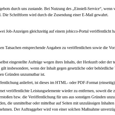
ebots durch uns zustande. Bei Nutzung des „Einstell-Service“, wenn wi
d. Die Schriftform wird durch die Zusendung einer E-Mail gewahrt.
i Job-Anzeigen gleichzeitig auf einem jobicco-Portal veröffentlicht h
r den Tatsachen entsprechende Angaben zu veröffentlichen sowie die 
elbst eingestellte Aufträge wegen ihres Inhalts, der Herkunft oder der 
ilt insbesondere, wenn der Inhalt gegen gesetzliche oder behördliche V
igen Gründen unzumutbar ist.
entlichung anliefert, ist dieses im HTML- oder PDF-Format (einseitig) 
ernet veröffentlichte Leistungselemente wieder zu entfernen, soweit die
erstoßen bzw. die Veröffentlichung für uns aus sonstigen Gründen unzum
, die unmittelbar oder mittelbar auf Seiten mit unzulässigen Inhalten 
hmen. Der Auftraggeber wird von einer solchen Maßnahme unverzüglich